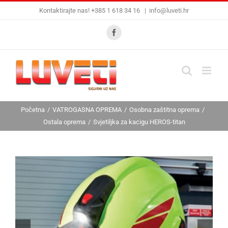
Skip
Kontaktirajte nas! +385 1 618 34 16
|
info@luveti.hr
to
content
Facebook
Početna
VATROGASNA OPREMA
Osobna zaštitna oprema
Ostala oprema
Svjetiljka za kacigu HEROS-titan