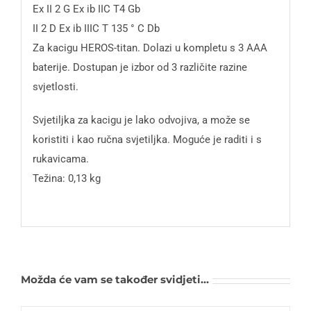
Ex II 2 G Ex ib IIC T4 Gb
II 2 D Ex ib IIIC T 135 ° C Db
Za kacigu HEROS-titan. Dolazi u kompletu s 3 AAA
baterije. Dostupan je izbor od 3 različite razine
svjetlosti.
Svjetiljka za kacigu je lako odvojiva, a može se
koristiti i kao ručna svjetiljka. Moguće je raditi i s
rukavicama.
Težina: 0,13 kg
Možda će vam se također svidjeti…