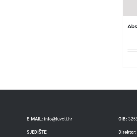
Abs
E-MAIL:
info@luveti.hr
OIB:
325
SJEDIŠTE
Direktor: