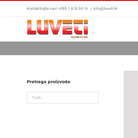
Skip
Kontaktirajte nas! +385 1 618 34 16
|
info@luveti.hr
to
content
Pretraga proizvoda