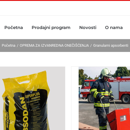
Početna
Prodajni program
Novosti
O nama
Početna
OPREMA ZA IZVANREDNA ONEČIŠĆENJA
Granularni apsorbenti