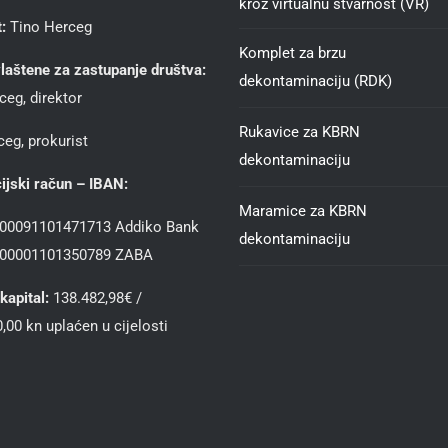
kroz virtualnu stvarnost (VR)
:
Tino Herceg
Komplet za brzu
laštene za zastupanje društva:
dekontaminaciju (RDK)
ceg, direktor
Rukavice za KBRN
eg, prokurist
dekontaminaciju
ijski račun – IBAN:
Maramice za KBRN
00091101471713 Addiko Bank
dekontaminaciju
00001101350789 ZABA
kapital:
138.482,98€ /
,00 kn uplaćen u cijelosti