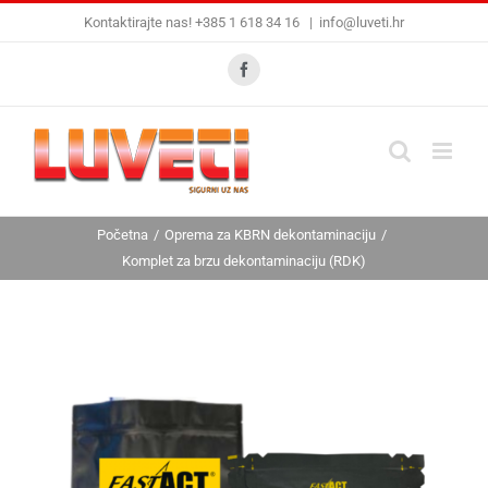
Skip
Kontaktirajte nas! +385 1 618 34 16
|
info@luveti.hr
to
content
Facebook
Početna
Oprema za KBRN dekontaminaciju
Komplet za brzu dekontaminaciju (RDK)