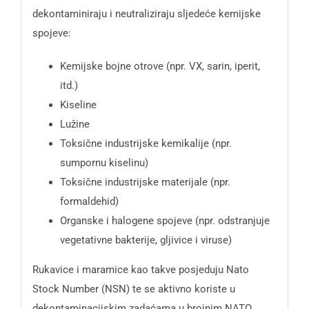
dekontaminiraju i neutraliziraju sljedeće kemijske
spojeve:
Kemijske bojne otrove (npr. VX, sarin, iperit,
itd.)
Kiseline
Lužine
Toksične industrijske kemikalije (npr.
sumpornu kiselinu)
Toksične industrijske materijale (npr.
formaldehid)
Organske i halogene spojeve (npr. odstranjuje
vegetativne bakterije, gljivice i viruse)
Rukavice i maramice kao takve posjeduju Nato
Stock Number (NSN) te se aktivno koriste u
dekontaminacijskim zadaćama u brojnim NATO