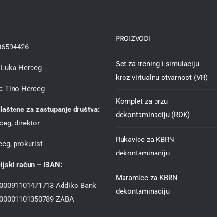
PROIZVODI
86594426
Set za trening i simulaciju
Luka Herceg
kroz virtualnu stvarnost (VR)
:
Tino Herceg
Komplet za brzu
laštene za zastupanje društva:
dekontaminaciju (RDK)
ceg, direktor
Rukavice za KBRN
eg, prokurist
dekontaminaciju
ijski račun – IBAN:
Maramice za KBRN
00091101471713 Addiko Bank
dekontaminaciju
00001101350789 ZABA