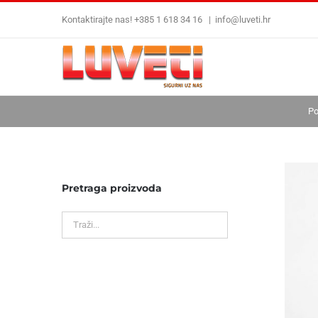
Skip
Kontaktirajte nas! +385 1 618 34 16
|
info@luveti.hr
to
content
Po
Pretraga proizvoda