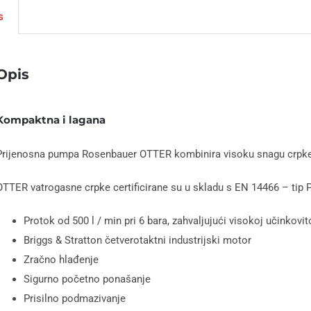
s
Opis
Kompaktna i lagana
Prijenosna pumpa Rosenbauer OTTER kombinira visoku snagu crpke
OTTER vatrogasne crpke certificirane su u skladu s EN 14466 – tip 
Protok od 500 l / min pri 6 bara, zahvaljujući visokoj učinkovit
Briggs & Stratton četverotaktni industrijski motor
Zračno hlađenje
Sigurno početno ponašanje
Prisilno podmazivanje