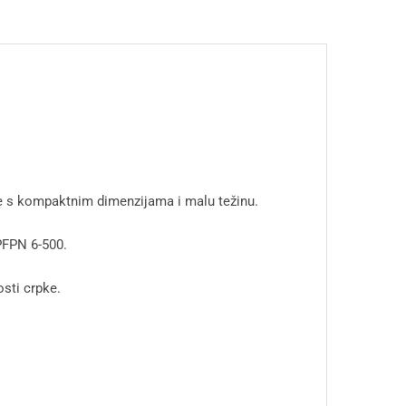
 s kompaktnim dimenzijama i malu težinu.
PFPN 6-500.
osti crpke.