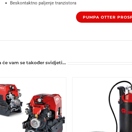
Beskontaktno paljenje tranzistora
PUMPA OTTER PROS
 će vam se također svidjeti…