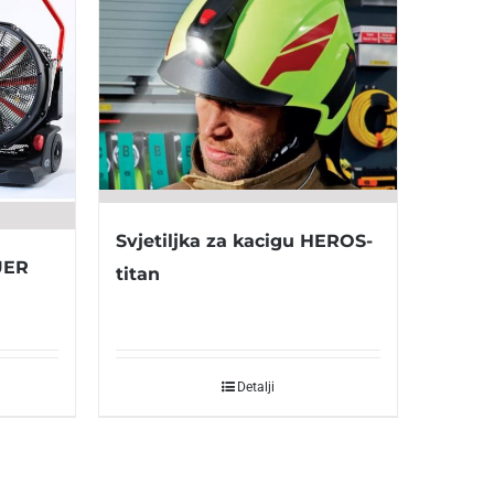
Svjetiljka za kacigu HEROS-
UER
titan
Detalji