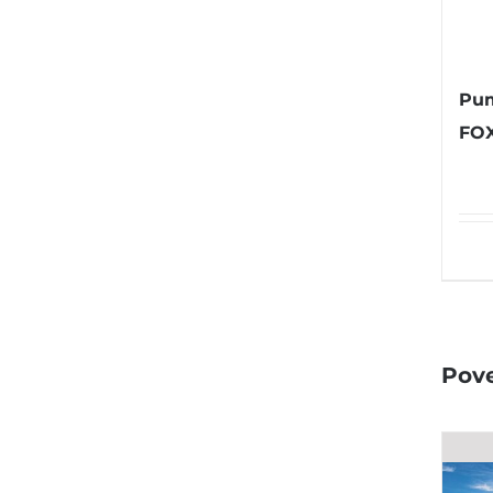
Pum
FOX
Pove