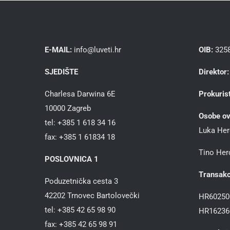
E-MAIL:
info@luveti.hr
OIB:
325
SJEDIŠTE
Direktor:
Charlesa Darwina 6E
Prokurist
10000 Zagreb
Osobe ov
tel: +385 1 618 34 16
Luka Her
fax: +385 1 61834 18
Tino Herc
POSLOVNICA 1
Transakc
Poduzetnička cesta 3
42202 Trnovec Bartolovečki
HR60250
tel: +385 42 65 98 90
HR16236
fax: +385 42 65 98 91