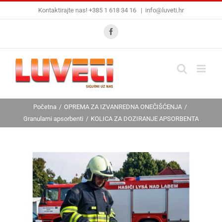
Skip
Kontaktirajte nas! +385 1 618 34 16
|
info@luveti.hr
to
content
Facebook
Početna
OPREMA ZA IZVANREDNA ONEČIŠĆENJA
Granularni apsorbenti
KOLICA ZA DOZIRANJE APSORBENTA