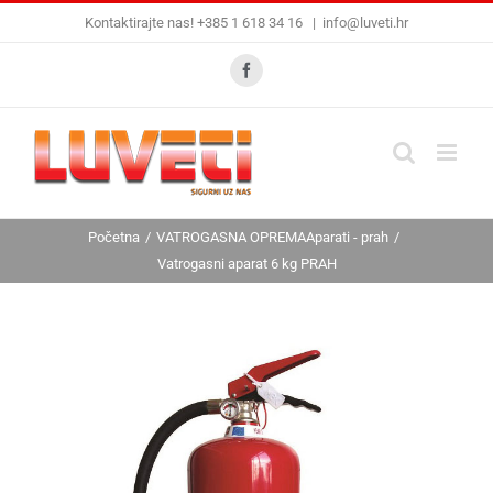
Skip
Kontaktirajte nas! +385 1 618 34 16
|
info@luveti.hr
to
content
Facebook
Početna
VATROGASNA OPREMA
Aparati - prah
Vatrogasni aparat 6 kg PRAH