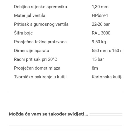
Debljina stjenke spremnika
1,30 mm
Materijal ventila
HPb59-1
Pritisak sigurnosnog ventila
22-26 bar
Šifra boje
RAL 3000
Prosječna težina proizvoda
9.50 kg
Dimenzije aparata
550 mm x 160 mm
Radni pritisak pri 20°C
15 bar
Prosječan domet mlaza
8m
Tvorničko pakiranje u kutiji
Kartonska kutija
Možda će vam se također svidjeti…