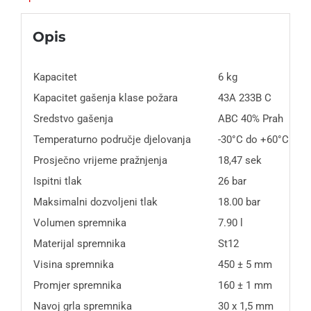
Opis
Kapacitet
6 kg
Kapacitet gašenja klase požara
43A 233B C
Sredstvo gašenja
ABC 40% Prah
Temperaturno područje djelovanja
-30°C do +60°C
Prosječno vrijeme pražnjenja
18,47 sek
Ispitni tlak
26 bar
Maksimalni dozvoljeni tlak
18.00 bar
Volumen spremnika
7.90 l
Materijal spremnika
St12
Visina spremnika
450 ± 5 mm
Promjer spremnika
160 ± 1 mm
Navoj grla spremnika
30 x 1,5 mm