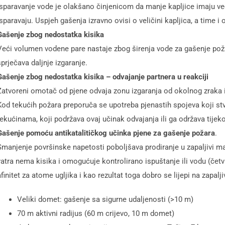
Isparavanje vode je olakšano činjenicom da manje kapljice imaju već
isparavaju. Uspjeh gašenja izravno ovisi o veličini kapljica, a time i o
Gašenje zbog nedostatka kisika
Veći volumen vodene pare nastaje zbog širenja vode za gašenje požar
sprječava daljnje izgaranje.
Gašenje zbog nedostatka kisika – odvajanje partnera u reakciji
Zatvoreni omotač od pjene odvaja zonu izgaranja od okolnog zraka i 
Kod tekućih požara preporuča se upotreba pjenastih spojeva koji stva
tekućinama, koji podržava ovaj učinak odvajanja ili ga održava tije
Gašenje pomoću antikatalitičkog učinka pjene za gašenje požara
.
Smanjenje površinske napetosti poboljšava prodiranje u zapaljivi ma
vatra nema kisika i omogućuje kontrolirano ispuštanje ili vodu (četvr
afinitet za atome ugljika i kao rezultat toga dobro se lijepi na zapalji
Veliki domet: gašenje sa sigurne udaljenosti (>10 m)
70 m aktivni radijus (60 m crijevo, 10 m domet)