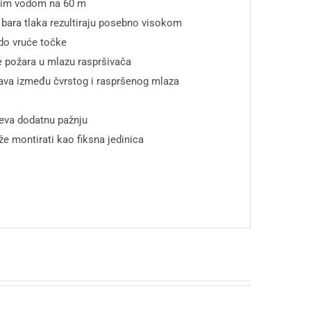
unim vodom na 60 m
 bara tlaka rezultiraju posebno visokom
do vruće točke
je požara u mlazu raspršivača
šava između čvrstog i raspršenog mlaza
jeva dodatnu pažnju
e montirati kao fiksna jedinica