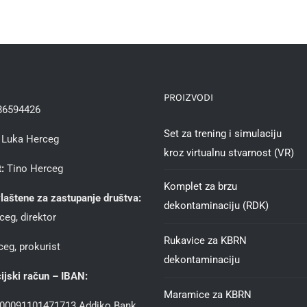
PROIZVODI
86594426
Set za trening i simulaciju
Luka Herceg
kroz virtualnu stvarnost (VR)
:
Tino Herceg
Komplet za brzu
laštene za zastupanje društva:
dekontaminaciju (RDK)
ceg, direktor
Rukavice za KBRN
eg, prokurist
dekontaminaciju
ijski račun – IBAN:
Maramice za KBRN
00091101471713 Addiko Bank