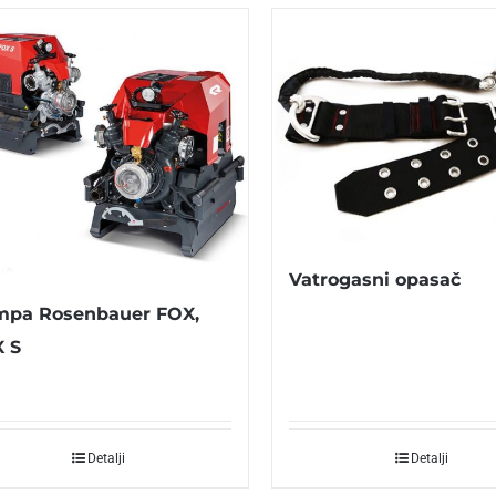
Vatrogasni opasač
pa Rosenbauer FOX,
 S
Detalji
Detalji