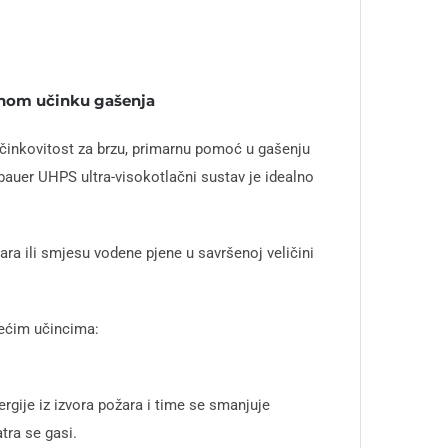
lnom učinku gašenja
činkovitost za brzu, primarnu pomoć u gašenju
nbauer UHPS ultra-visokotlačni sustav je idealno
ara ili smjesu vodene pjene u savršenoj veličini
dećim učincima:
ije iz izvora požara i time se smanjuje
tra se gasi.