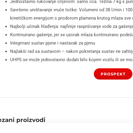
Jednostavno rukovanje crijevom: samo cca. Težina 7 kg s p
Savršeno uništavanje vruće točke: Volumeni od 38 l/min i 100
kinetičkom energijom s prodorom plamena krutog mlaza sve 
Najbolji učinak hlađenja: najfinije raspršivanje vode za gašen
Kontinuirano gašenje, jer se uzorak mlaza kontinuirano pode
Integrirani sustav pjene i nastavak za pjenu
Najlakši rad sa sustavom – nakon pokretanja sustav ne zahti
UHPS se može jednostavno dodati bilo kojem vozilu ili se mož
PROSPEKT
zani proizvodi