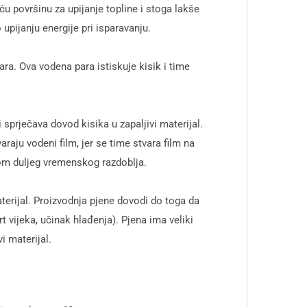
u površinu za upijanje topline i stoga lakše
 upijanju energije pri isparavanju.
a. Ova vodena para istiskuje kisik i time
sprječava dovod kisika u zapaljivi materijal.
raju vodeni film, jer se time stvara film na
kom duljeg vremenskog razdoblja.
terijal. Proizvodnja pjene dovodi do toga da
t vijeka, učinak hlađenja). Pjena ima veliki
vi materijal.