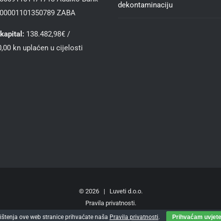
dekontaminaciju
00001101350789 ZABA
kapital:
138.482,98€ /
,00 kn uplaćen u cijelosti
©
2026 | Luveti d.o.o.
Pravila privatnosti
.
štenja ove web stranice prihvaćate naša
Pravila privatnosti
.
Prihvaćam uvjete