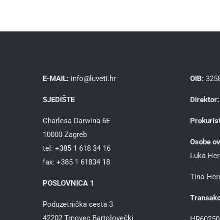
E-MAIL:
info@luveti.hr
OIB:
325
SJEDIŠTE
Direktor:
Charlesa Darwina 6E
Prokurist
10000 Zagreb
Osobe ov
tel: +385 1 618 34 16
Luka Her
fax: +385 1 61834 18
Tino Herc
POSLOVNICA 1
Transakc
Poduzetnička cesta 3
42202 Trnovec Bartolovečki
HR60250