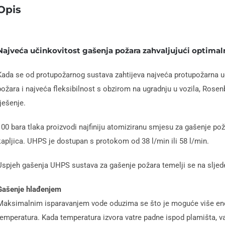
Opis
Najveća učinkovitost gašenja požara zahvaljujući optima
Kada se od protupožarnog sustava zahtijeva najveća protupožarna u
požara i najveća fleksibilnost s obzirom na ugradnju u vozila, Rose
rješenje.
100 bara tlaka proizvodi najfiniju atomiziranu smjesu za gašenje pož
kapljica. UHPS je dostupan s protokom od 38 l/min ili 58 l/min.
Uspjeh gašenja UHPS sustava za gašenje požara temelji se na slje
Gašenje hlađenjem
Maksimalnim isparavanjem vode oduzima se što je moguće više energ
temperatura. Kada temperatura izvora vatre padne ispod plamišta, va