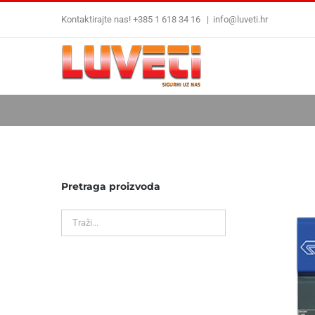
Skip
Kontaktirajte nas! +385 1 618 34 16
|
info@luveti.hr
to
content
Pretraga proizvoda