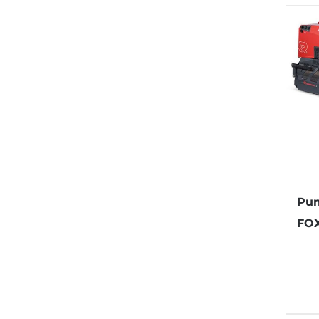
Pum
FOX