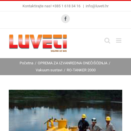
Skip
Kontaktirajte nas! +385 1 618 34 16
|
info@luveti.hr
to
content
Facebook
Početna
OPREMA ZA IZVANREDNA ONEČIŠĆENJA
Vakuum sustavi
RO-TANKER 2000