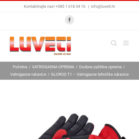
Skip
Kontaktirajte nas! +385 1 618 34 16
|
info@luveti.hr
to
content
Facebook
Početna
VATROGASNA OPREMA
Osobna zaštitna oprema
Vatrogasne rukavice
GLOROS T1 – Vatrogasne tehničke rukavice