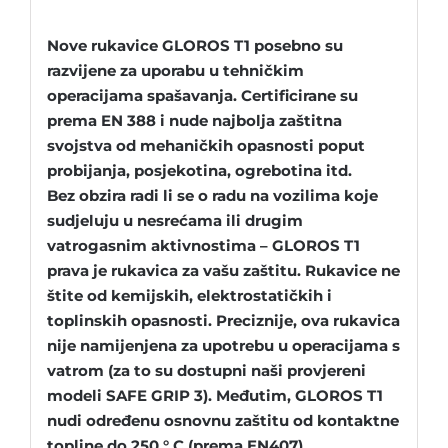
Nove rukavice GLOROS T1 posebno su
razvijene za uporabu u tehničkim
operacijama spašavanja. Certificirane su
prema
EN 388
i nude najbolja zaštitna
svojstva od mehaničkih opasnosti poput
probijanja, posjekotina, ogrebotina itd.
Bez obzira radi li se o radu na vozilima koje
sudjeluju u nesrećama ili drugim
vatrogasnim aktivnostima – GLOROS T1
prava je rukavica za vašu zaštitu. Rukavice ne
štite od kemijskih, elektrostatičkih i
toplinskih opasnosti. Preciznije, ova rukavica
nije namijenjena za upotrebu u operacijama s
vatrom (za to su dostupni naši provjereni
modeli SAFE GRIP 3). Međutim, GLOROS T1
nudi određenu osnovnu zaštitu od kontaktne
topline do 250 ° C (prema EN407).