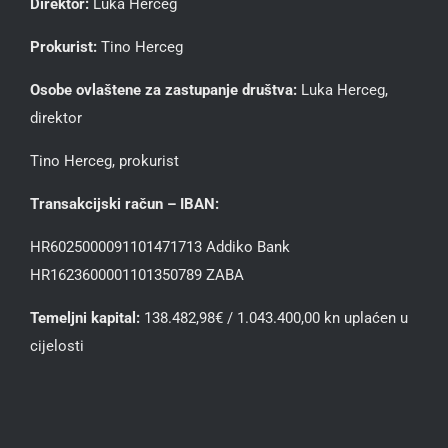
Direktor:
Luka Herceg
Prokurist:
Tino Herceg
Osobe ovlaštene za zastupanje društva:
Luka Herceg,
direktor
Tino Herceg, prokurist
Transakcijski račun – IBAN:
HR6025000091101471713 Addiko Bank
HR1623600001101350789 ZABA
Temeljni kapital:
138.482,98€ / 1.043.400,00 kn uplaćen u
cijelosti