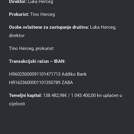
Direktor:
Luka Herceg
Prokurist:
Tino Herceg
Osobe ovlaštene za zastupanje društva:
Luka Herceg,
direktor
Tino Herceg, prokurist
Transakcijski račun – IBAN:
HR6025000091101471713 Addiko Bank
HR1623600001101350789 ZABA
Temeljni kapital:
138.482,98€ / 1.043.400,00 kn uplaćen u
cijelosti