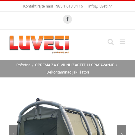
Skip
Kontaktirajte nas! +385 1 618 34 16
|
info@luveti.hr
to
content
Facebook
Početna
OPREMA ZA CIVILNU ZAŠTITU I SPAŠAVANJE
Dekontaminacijski šatori