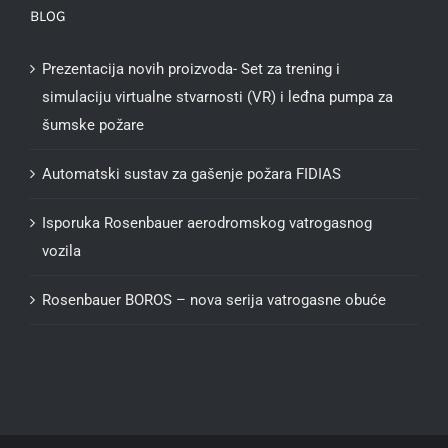
BLOG
Prezentacija novih proizvoda- Set za trening i
simulaciju virtualne stvarnosti (VR) i leđna pumpa za
šumske požare
Automatski sustav za gašenje požara FIDIAS
Isporuka Rosenbauer aerodromskog vatrogasnog
vozila
Rosenbauer BOROS – nova serija vatrogasne obuće