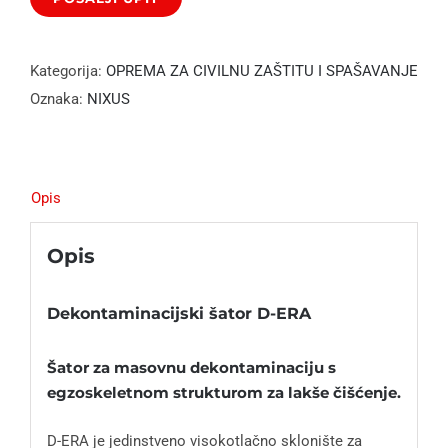
Kategorija:
OPREMA ZA CIVILNU ZAŠTITU I SPAŠAVANJE
Oznaka:
NIXUS
Opis
Opis
Dekontaminacijski šator D-ERA
Šator za masovnu dekontaminaciju s
egzoskeletnom strukturom za lakše čišćenje.
D-ERA je jedinstveno visokotlačno sklonište za