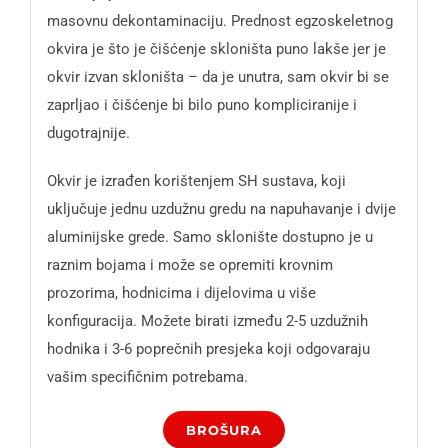
masovnu dekontaminaciju. Prednost egzoskeletnog
okvira je što je čišćenje skloništa puno lakše jer je
okvir izvan skloništa – da je unutra, sam okvir bi se
zaprljao i čišćenje bi bilo puno kompliciranije i
dugotrajnije.
Okvir je izrađen korištenjem SH sustava, koji
uključuje jednu uzdužnu gredu na napuhavanje i dvije
aluminijske grede. Samo sklonište dostupno je u
raznim bojama i može se opremiti krovnim
prozorima, hodnicima i dijelovima u više
konfiguracija. Možete birati između 2-5 uzdužnih
hodnika i 3-6 poprečnih presjeka koji odgovaraju
vašim specifičnim potrebama.
BROŠURA