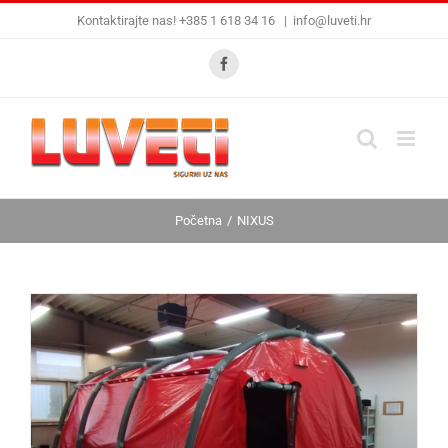
Skip
Kontaktirajte nas! +385 1 618 34 16
|
info@luveti.hr
to
content
Facebook
Početna
NIXUS