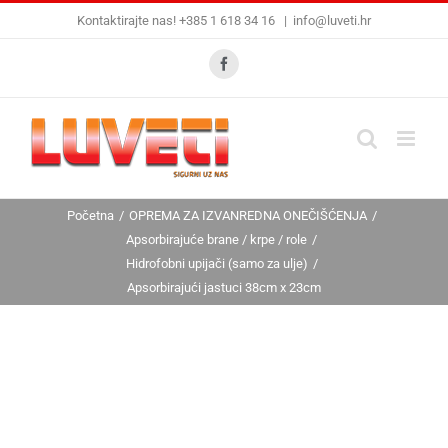
Skip
Kontaktirajte nas! +385 1 618 34 16
|
info@luveti.hr
to
content
Facebook
Početna
OPREMA ZA IZVANREDNA ONEČIŠĆENJA
Apsorbirajuće brane / krpe / role
Hidrofobni upijači (samo za ulje)
Apsorbirajući jastuci 38cm x 23cm