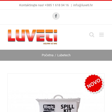
Skip
Kontaktirajte nas! +385 1 618 34 16
|
info@luveti.hr
to
content
Facebook
Početna
Lubetech