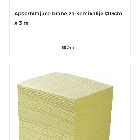
Apsorbirajuće brane za kemikalije Ø13cm
x 3 m
Detalji