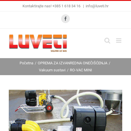
Skip
Kontaktirajte nas! +385 1 618 34 16
|
info@luveti.hr
to
content
Facebook
Početna
OPREMA ZA IZVANREDNA ONEČIŠĆENJA
Vakuum sustavi
RO-VAC MINI