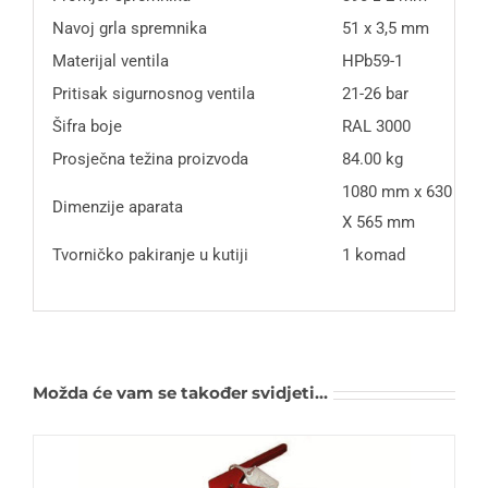
Navoj grla spremnika
51 x 3,5 mm
Materijal ventila
HPb59-1
Pritisak sigurnosnog ventila
21-26 bar
Šifra boje
RAL 3000
Prosječna težina proizvoda
84.00 kg
1080 mm x 630 mm
Dimenzije aparata
X 565 mm
Tvorničko pakiranje u kutiji
1 komad
Možda će vam se također svidjeti…