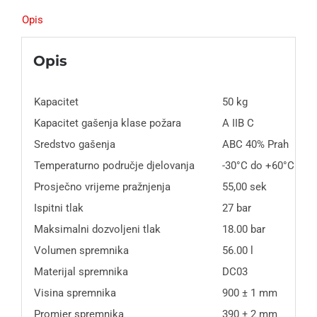
Opis
Opis
Kapacitet
50 kg
Kapacitet gašenja klase požara
A IIB C
Sredstvo gašenja
ABC 40% Prah
Temperaturno područje djelovanja
-30°C do +60°C
Prosječno vrijeme pražnjenja
55,00 sek
Ispitni tlak
27 bar
Maksimalni dozvoljeni tlak
18.00 bar
Volumen spremnika
56.00 l
Materijal spremnika
DC03
Visina spremnika
900 ± 1 mm
Promjer spremnika
390 ± 2 mm