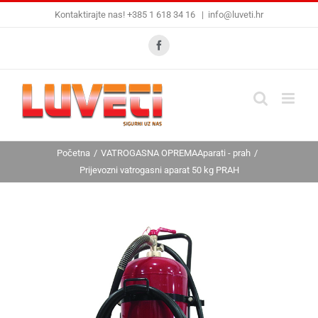
Skip
Kontaktirajte nas! +385 1 618 34 16
|
info@luveti.hr
to
content
Facebook
Početna
VATROGASNA OPREMA
Aparati - prah
Prijevozni vatrogasni aparat 50 kg PRAH