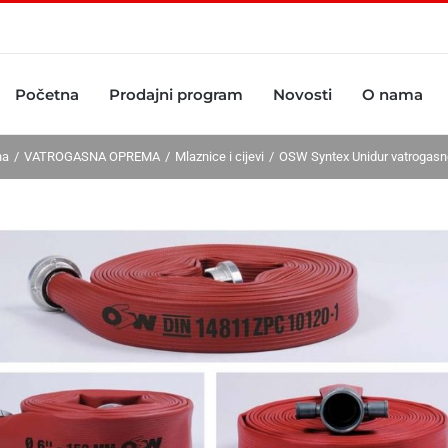
Početna
Prodajni program
Novosti
O nama
na
VATROGASNA OPREMA
Mlaznice i cijevi
OSW Syntex Unidur vatrogasne