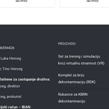
Detalji
Detalji
PROIZVODI
86594426
Set za trening i simulaciju
Luka Herceg
kroz virtualnu stvarnost (VR)
:
Tino Herceg
Komplet za brzu
laštene za zastupanje društva:
dekontaminaciju (RDK)
ceg, direktor
Rukavice za KBRN
eg, prokurist
dekontaminaciju
ijski račun – IBAN: