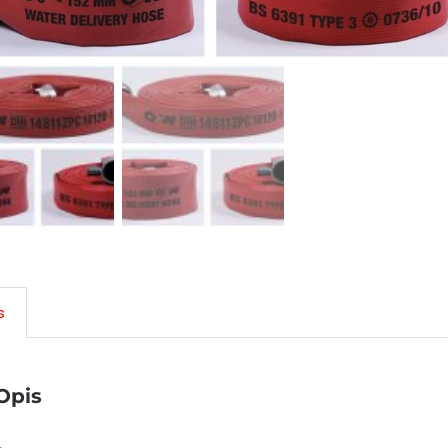
s
Opis