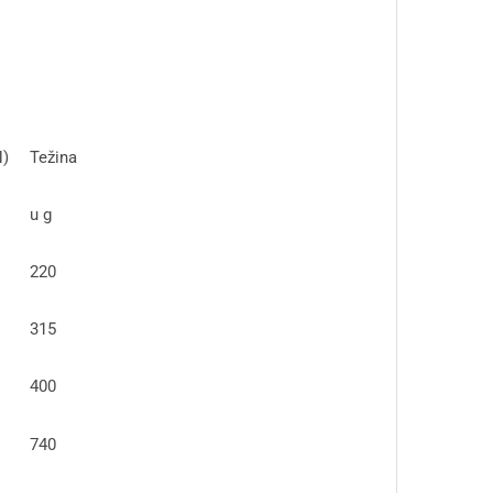
N)
Težina
u g
220
315
400
740