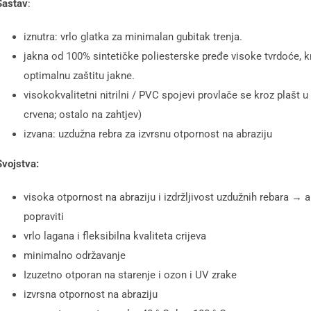
Sastav
:
iznutra: vrlo glatka za minimalan gubitak trenja.
jakna od 100% sintetičke poliesterske pređe visoke tvrdoće,
optimalnu zaštitu jakne.
visokokvalitetni nitrilni / PVC spojevi provlače se kroz plašt 
crvena; ostalo na zahtjev)
izvana: uzdužna rebra za izvrsnu otpornost na abraziju
Svojstva:
visoka otpornost na abraziju i izdržljivost uzdužnih rebara →
popraviti
vrlo lagana i fleksibilna kvaliteta crijeva
minimalno održavanje
Izuzetno otporan na starenje i ozon i UV zrake
izvrsna otpornost na abraziju