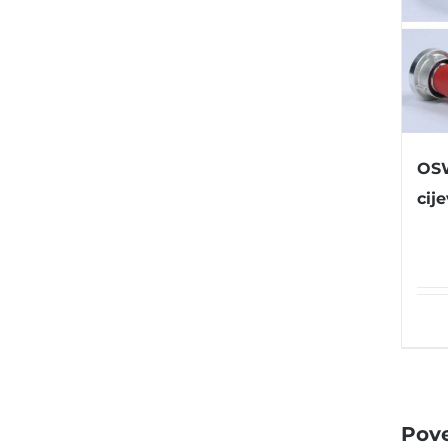
OSW
cije
Pove