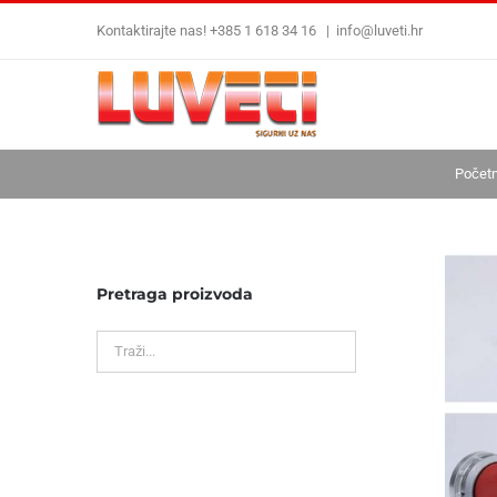
Skip
Kontaktirajte nas! +385 1 618 34 16
|
info@luveti.hr
to
content
Počet
Pretraga proizvoda