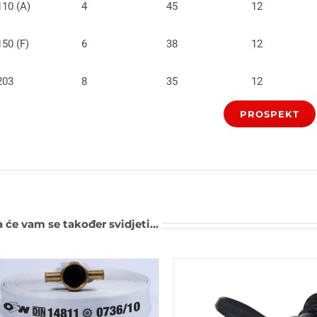
110 (A)
4
45
12
150 (F)
6
38
12
203
8
35
12
PROSPEKT
 će vam se također svidjeti…