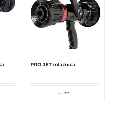
ca
PRO JET mlaznica
Detalji