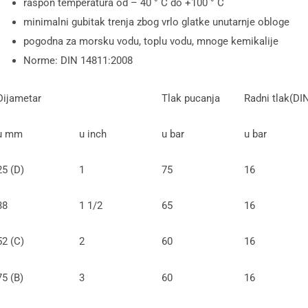
raspon temperatura od – 40 ° C do +100 ° C
minimalni gubitak trenja zbog vrlo glatke unutarnje obloge
pogodna za morsku vodu, toplu vodu, mnoge kemikalije
Norme: DIN 14811:2008
Dijametar
Tlak pucanja
Radni tlak(DI
u mm
u inch
u bar
u bar
25 (D)
1
75
16
38
1 1/2
65
16
52 (C)
2
60
16
75 (B)
3
60
16