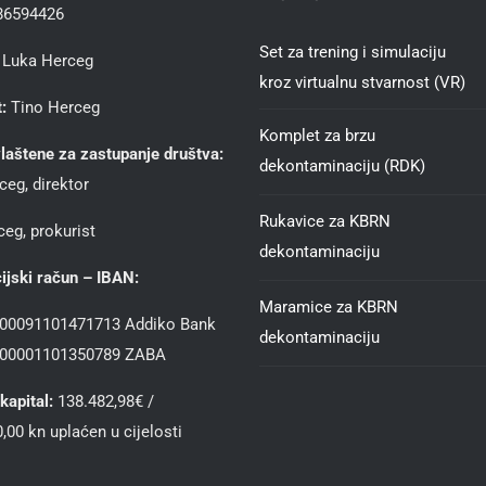
86594426
Set za trening i simulaciju
Luka Herceg
kroz virtualnu stvarnost (VR)
:
Tino Herceg
Komplet za brzu
laštene za zastupanje društva:
dekontaminaciju (RDK)
ceg, direktor
Rukavice za KBRN
eg, prokurist
dekontaminaciju
ijski račun – IBAN:
Maramice za KBRN
00091101471713 Addiko Bank
dekontaminaciju
00001101350789 ZABA
kapital:
138.482,98€ /
,00 kn uplaćen u cijelosti