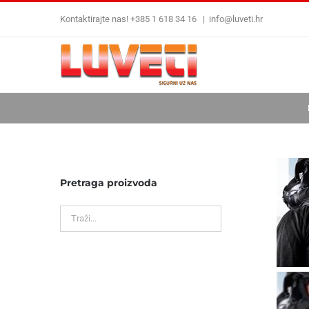
Skip
Kontaktirajte nas! +385 1 618 34 16
|
info@luveti.hr
to
content
Pretraga proizvoda