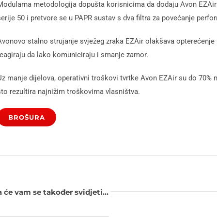
Modularna metodologija dopušta korisnicima da dodaju Avon EZAir 
serije 50 i pretvore se u PAPR sustav s dva filtra za povećanje perfo
Avonovo stalno strujanje svježeg zraka EZAir olakšava opterećenj
reagiraju da lako komuniciraju i smanje zamor.
Uz manje dijelova, operativni troškovi tvrtke Avon EZAir su do 70% 
što rezultira najnižim troškovima vlasništva.
BROŠURA
 će vam se također svidjeti…