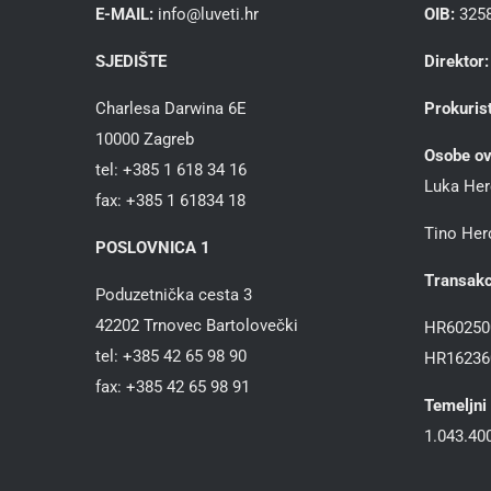
E-MAIL:
info@luveti.hr
OIB:
325
SJEDIŠTE
Direktor:
Charlesa Darwina 6E
Prokurist
10000 Zagreb
Osobe ov
tel: +385 1 618 34 16
Luka Her
fax: +385 1 61834 18
Tino Herc
POSLOVNICA 1
Transakc
Poduzetnička cesta 3
42202 Trnovec Bartolovečki
HR60250
tel: +385 42 65 98 90
HR16236
fax: +385 42 65 98 91
Temeljni 
1.043.400