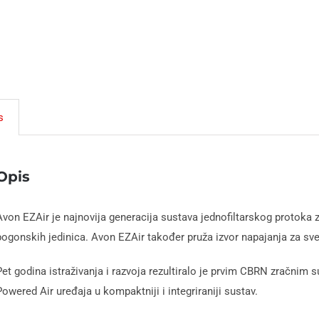
s
Opis
Avon EZAir je najnovija generacija sustava jednofiltarskog protoka z
pogonskih jedinica. Avon EZAir također pruža izvor napajanja za sve
Pet godina istraživanja i razvoja rezultiralo je prvim CBRN zračnim
Powered Air uređaja u kompaktniji i integriraniji sustav.