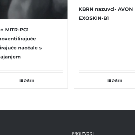
KBRN nazuvci- AVON
EXOSKIN-B1
n MITR-PG1
oventilirajuće
rirajuće naočale s
ajanjem
Detalji
Detalji
PROIZVODI