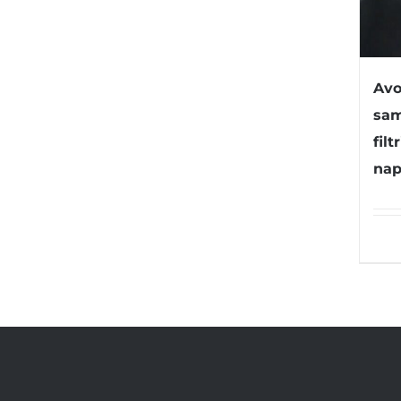
Avo
sam
filt
nap