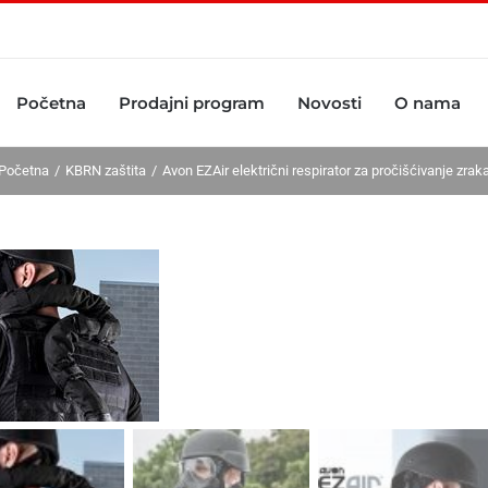
Početna
Prodajni program
Novosti
O nama
Početna
KBRN zaštita
Avon EZAir električni respirator za pročišćivanje zrak