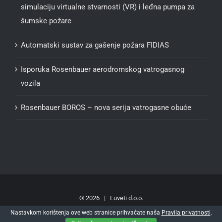
simulaciju virtualne stvarnosti (VR) i leđna pumpa za
šumske požare
Automatski sustav za gašenje požara FIDIAS
Isporuka Rosenbauer aerodromskog vatrogasnog
vozila
Rosenbauer BOROS – nova serija vatrogasne obuće
©
2026 | Luveti d.o.o.
Pravila privatnosti
.
Nastavkom korištenja ove web stranice prihvaćate naša
Pravila privatnosti
.