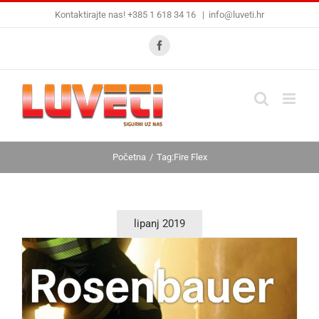
Skip
Kontaktirajte nas! +385 1 618 34 16
|
info@luveti.hr
to
content
Facebook
Početna
Tag:
Fire Flex
lipanj 2019