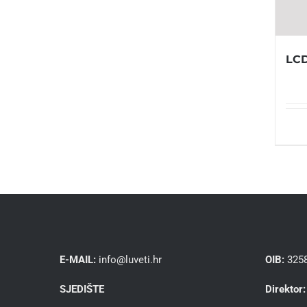
LCD
E-MAIL:
info@luveti.hr
OIB:
325
SJEDIŠTE
Direktor: