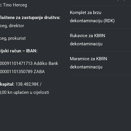
:
Tino Herceg
Komplet za brzu
laštene za zastupanje društva:
dekontaminaciju (RDK)
ceg, direktor
Rukavice za KBRN
eg, prokurist
dekontaminaciju
ijski račun – IBAN:
Maramice za KBRN
00091101471713 Addiko Bank
dekontaminaciju
00001101350789 ZABA
kapital:
138.482,98€ /
,00 kn uplaćen u cijelosti