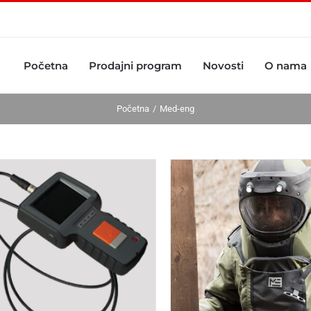
Početna
Prodajni program
Novosti
O nama
Početna
Med-eng