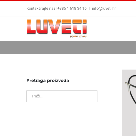
Skip
Kontaktirajte nas! +385 1 618 34 16
|
info@luveti.hr
to
content
Pretraga proizvoda