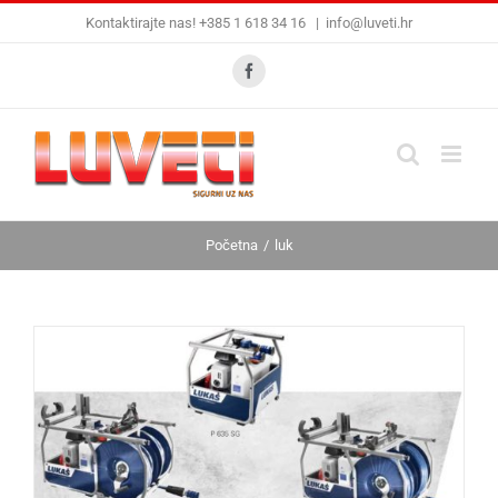
Skip
Kontaktirajte nas! +385 1 618 34 16
|
info@luveti.hr
to
content
Facebook
Početna
luk