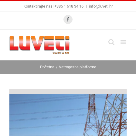
Skip
Kontaktirajte nas! +385 1 618 34 16
|
info@luveti.hr
to
content
Facebook
Početna
Vatrogasne platforme