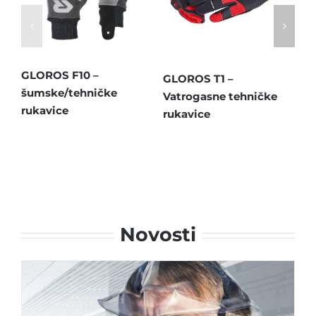
GLOROS F10 –
GLOROS T1 –
SA
šumske/tehničke
Vatrogasne tehničke
Va
rukavice
rukavice
Novosti