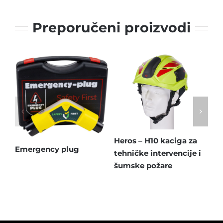
Preporučeni proizvodi
Heros – H10 kaciga za
Emergency plug
tehničke intervencije i
GA
šumske požare