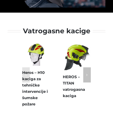
Vatrogasne kacige
Heros – H10
HEROS –
HER
kaciga za
TITAN
SMA
tehničke
vatrogasna
vatr
intervencije i
kaciga
kaci
šumske
požare