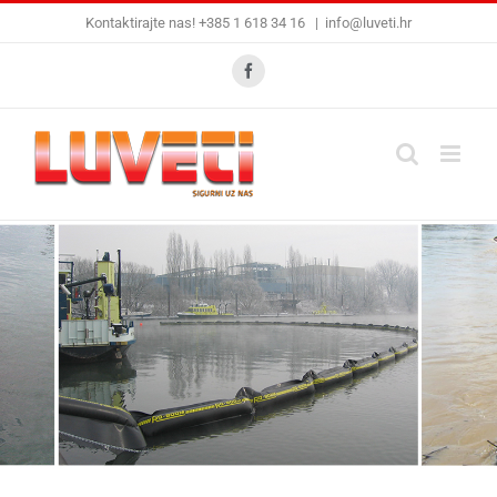
Skip
Kontaktirajte nas! +385 1 618 34 16
|
info@luveti.hr
to
content
Facebook