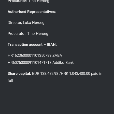
Procurator:
Tino Herceg
Authorised Representatives:
Director, Luka Herceg
Procurator, Tino Herceg
Transaction account – IBAN:
HR1623600001101350789 ZABA
HR6025000091101471713 Addiko Bank
Share capital:
EUR 138.482,98 /HRK 1,043,400.00 paid in
full