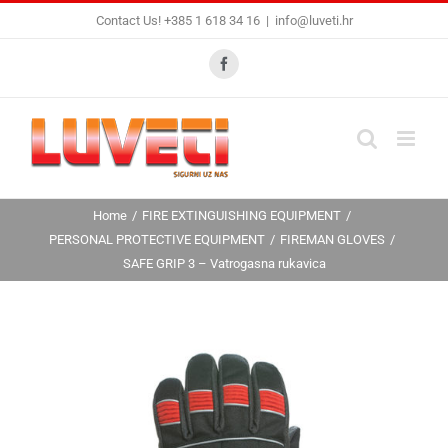
Skip
Contact Us! +385 1 618 34 16
|
info@luveti.hr
to
content
Facebook
Home
FIRE EXTINGUISHING EQUIPMENT
PERSONAL PROTECTIVE EQUIPMENT
FIREMAN GLOVES
SAFE GRIP 3 – Vatrogasna rukavica