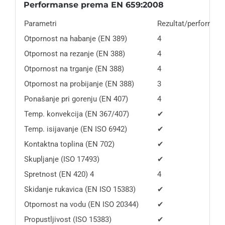
Performanse prema EN 659:2008
Parametri
Rezultat/performan
Otpornost na habanje (EN 389)
4
Otpornost na rezanje (EN 388)
4
Otpornost na trganje (EN 388)
4
Otpornost na probijanje (EN 388)
3
Ponašanje pri gorenju (EN 407)
4
Temp. konvekcija (EN 367/407)
✔
Temp. isijavanje (EN ISO 6942)
✔
Kontaktna toplina (EN 702)
✔
Skupljanje (ISO 17493)
✔
Spretnost (EN 420) 4
4
Skidanje rukavica (EN ISO 15383)
✔
Otpornost na vodu (EN ISO 20344)
✔
Propustljivost (ISO 15383)
✔