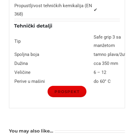
Propustljivost tehničkih kemikalija (EN
✔
368)
Tehnički detalji
Safe grip 3 sa
Tip
manžetom
Spoljna boja
tamno plava/žuta
Dužina
cca 350 mm
Veličine
6 – 12
Perive u mašini
do 60° C
PROSPEKT
You may also like…