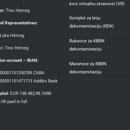
kroz virtualnu stvarnost (VR)
or:
Tino Herceg
Komplet za brzu
ed Representatives:
dekontaminaciju (RDK)
, Luka Herceg
Rukavice za KBRN
or, Tino Herceg
dekontaminaciju
ion account – IBAN:
Maramice za KBRN
dekontaminaciju
00001101350789 ZABA
00091101471713 Addiko Bank
pital:
EUR 138.482,98 /HRK
.00 paid in full