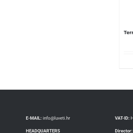
Ter
E-MAIL:
info@luveti.hr
VAT-ID:
H
HEADQUARTERS
Director: