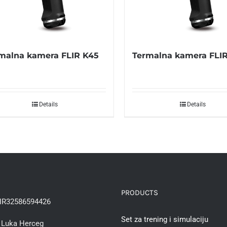
malna kamera FLIR K45
Termalna kamera FLI
Details
Details
PRODUCTS
R32586594426
Set za trening i simulaciju
Luka Herceg