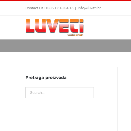
Skip
Contact Us! +385 1 618 34 16
|
info@luveti.hr
to
content
Pretraga proizvoda