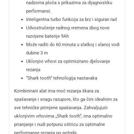
nadzorna ploča s prikazima za dijagnostiku
performansi.
Inteligentna turbo funkcija za brz i siguran rad
Udvostručenje radnog vremena zbog nove
razvijene baterije 9Ah
Može raditi do 60 minuta u slatkoj i slanoj vodi
dubine 3 m
Uklonjivi vrhovi za optimizirano djelovanje
rezanja
“Shark tooth” tehnologija nastavaka
Kombinirani alat ima moć rezanja škara za
spašavanje i snagu razupore, što ga čini idealnim za
sve tehničke primjene spašavanja. Zahvaljujući
uklonjivim vrhovima „Shark tooth“, ima optimalno
prianjanje i nudi potpunu oštricu za optimalne
performanse rezanja po potrebi.