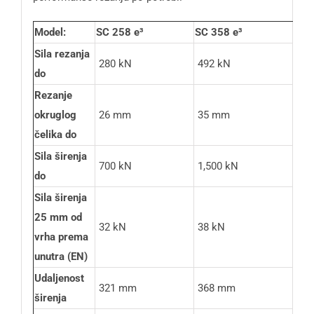
Model:
SC 258 e³
SC 358 e³
SC 
Sila rezanja
280 kN
492 kN
885
do
Rezanje
okruglog
26 mm
35 mm
40
čelika do
Sila širenja
700 kN
1,500 kN
1,5
do
Sila širenja
25 mm od
32 kN
38 kN
43 
vrha prema
unutra (EN)
Udaljenost
321 mm
368 mm
475
širenja