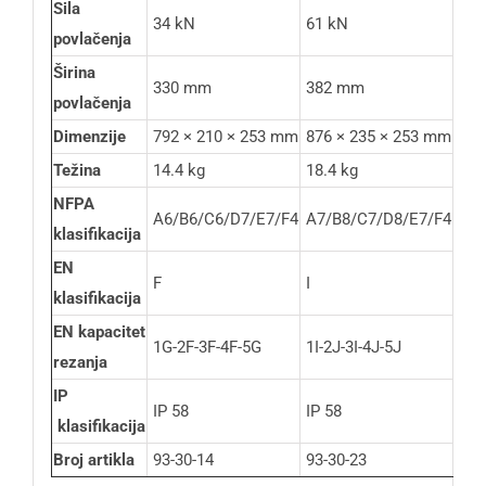
Sila
34 kN
61 kN
94 
povlačenja
Širina
330 mm
382 mm
340
povlačenja
Dimenzije
792 × 210 × 253 mm
876 × 235 × 253 mm
987
Težina
14.4 kg
18.4 kg
24 
NFPA
A6/B6/C6/D7/E7/F4
A7/B8/C7/D8/E7/F4
A8/
klasifikacija
EN
F
I
J
klasifikacija
EN kapacitet
1G-2F-3F-4F-5G
1I-2J-3I-4J-5J
1J-
rezanja
IP
IP 58
IP 58
IP 
klasifikacija
Broj artikla
93-30-14
93-30-23
93-