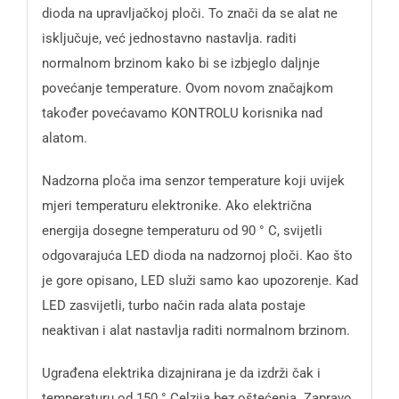
dioda na upravljačkoj ploči. To znači da se alat ne
isključuje, već jednostavno nastavlja. raditi
normalnom brzinom kako bi se izbjeglo daljnje
povećanje temperature. Ovom novom značajkom
također povećavamo KONTROLU korisnika nad
alatom.
Nadzorna ploča ima senzor temperature koji uvijek
mjeri temperaturu elektronike. Ako električna
energija dosegne temperaturu od 90 ° C, svijetli
odgovarajuća LED dioda na nadzornoj ploči. Kao što
je gore opisano, LED služi samo kao upozorenje. Kad
LED zasvijetli, turbo način rada alata postaje
neaktivan i alat nastavlja raditi normalnom brzinom.
Ugrađena elektrika dizajnirana je da izdrži čak i
temperaturu od 150 ° Celzija bez oštećenja. Zapravo,