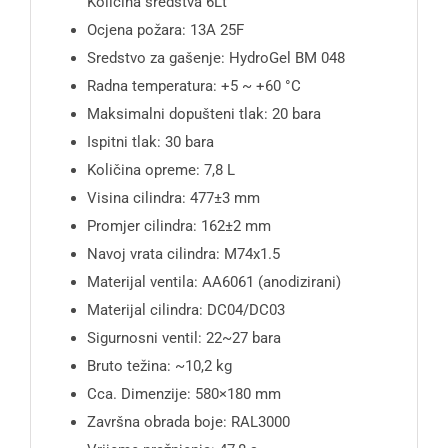
Količina sredstva 6Lt
Ocjena požara: 13A 25F
Sredstvo za gašenje: HydroGel BM 048
Radna temperatura: +5 ~ +60 °C
Maksimalni dopušteni tlak: 20 bara
Ispitni tlak: 30 bara
Količina opreme: 7,8 L
Visina cilindra: 477±3 mm
Promjer cilindra: 162±2 mm
Navoj vrata cilindra: M74x1.5
Materijal ventila: AA6061 (anodizirani)
Materijal cilindra: DC04/DC03
Sigurnosni ventil: 22~27 bara
Bruto težina: ~10,2 kg
Cca. Dimenzije: 580×180 mm
Završna obrada boje: RAL3000