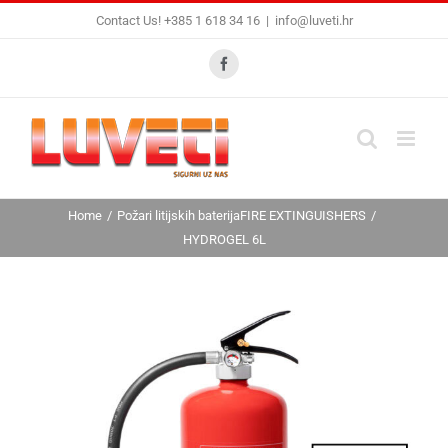
Skip
Contact Us! +385 1 618 34 16
|
info@luveti.hr
to
content
Facebook
Home
Požari litijskih baterija
FIRE EXTINGUISHERS
HYDROGEL 6L