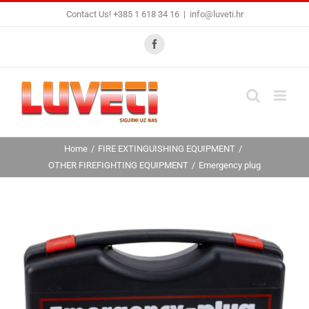
Skip
Contact Us! +385 1 618 34 16
|
info@luveti.hr
to
content
Facebook
Home
FIRE EXTINGUISHING EQUIPMENT
OTHER FIREFIGHTING EQUIPMENT
Emergency plug