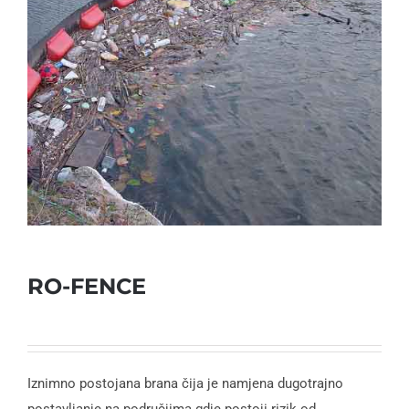
RO-FENCE
Iznimno postojana brana čija je namjena dugotrajno
postavljanje na područjima gdje postoji rizik od