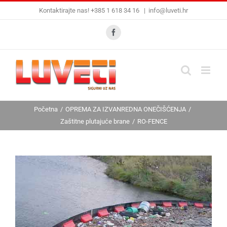
Skip
Kontaktirajte nas! +385 1 618 34 16
|
info@luveti.hr
to
content
Facebook
Početna
OPREMA ZA IZVANREDNA ONEČIŠĆENJA
Zaštitne plutajuće brane
RO-FENCE